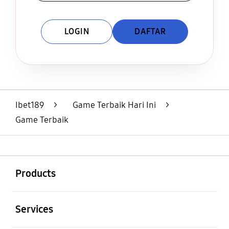
LOGIN
DAFTAR
Layer Popup Close
Ibet189
>
Game Terbaik Hari Ini
>
Game Terbaik
Buka
Footer Navigation
Products
Buka
Services
Buka