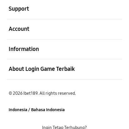
Support
Buka
Account
Buka
Information
Buka
About Login Game Terbaik
© 2026 Ibet189. All rights reserved.
Indonesia / Bahasa Indonesia
Ingin Tetap Terhubung?