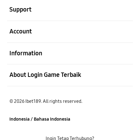
Support
Buka
Account
Buka
Information
Buka
About Login Game Terbaik
© 2026 Ibet189. All rights reserved.
Indonesia / Bahasa Indonesia
Ingin Tetap Terhubung?