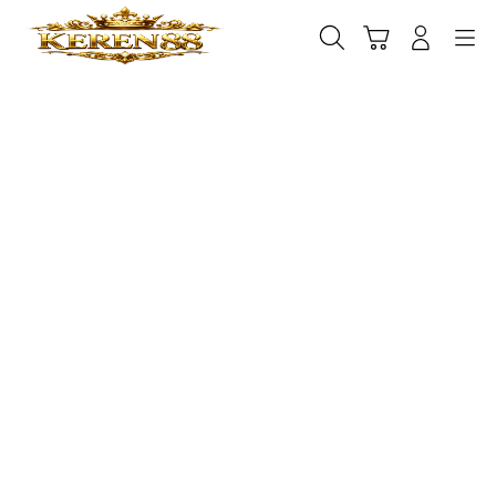
Skip
to
Cari
Troli
Login
Navigation
content