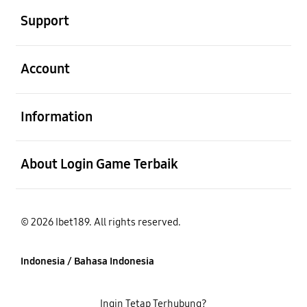
Support
Buka
Account
Buka
Information
Buka
About Login Game Terbaik
© 2026 Ibet189. All rights reserved.
Indonesia / Bahasa Indonesia
Ingin Tetap Terhubung?