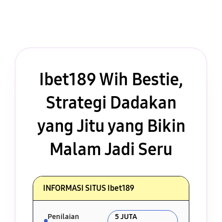
Ibet189 Wih Bestie,
Strategi Dadakan
yang Jitu yang Bikin
Malam Jadi Seru
INFORMASI SITUS Ibet189
Penilaian
5 JUTA