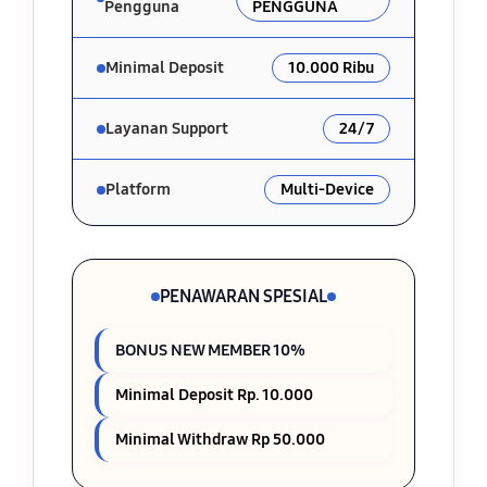
Pengguna
PENGGUNA
Minimal Deposit
10.000 Ribu
Layanan Support
24/7
Platform
Multi-Device
PENAWARAN SPESIAL
BONUS NEW MEMBER 10%
Minimal Deposit Rp. 10.000
Minimal Withdraw Rp 50.000