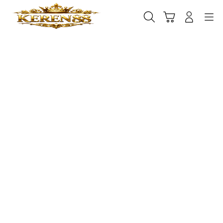
Skip
to
Cari
Troli
Login
Navigation
content