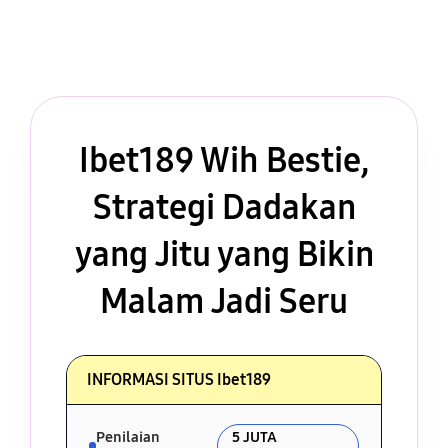
Ibet189 Wih Bestie,
Strategi Dadakan
yang Jitu yang Bikin
Malam Jadi Seru
INFORMASI SITUS Ibet189
Penilaian
5 JUTA