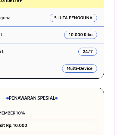
US Ibet189
gguna
5 JUTA PENGGUNA
it
10.000 Ribu
rt
24/7
Multi-Device
PENAWARAN SPESIAL
MEMBER 10%
it Rp. 10.000