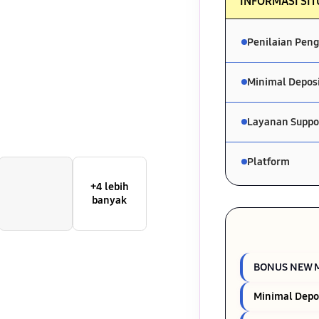
INFORMASI SIT
Penilaian Pen
Minimal Depos
Layanan Suppo
Platform
+4 lebih
banyak
BONUS NEW 
Minimal Depos