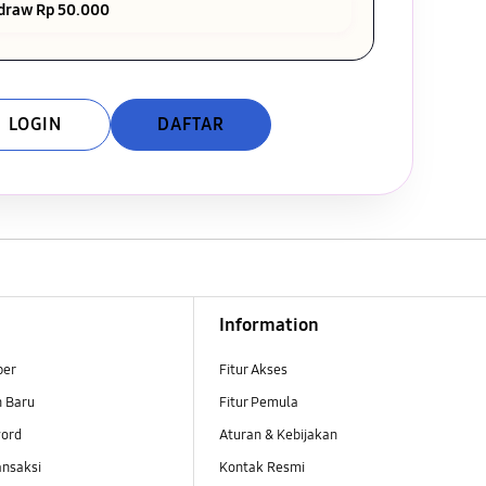
draw Rp 50.000
LOGIN
DAFTAR
Information
ber
Fitur Akses
n Baru
Fitur Pemula
ord
Aturan & Kebijakan
ansaksi
Kontak Resmi