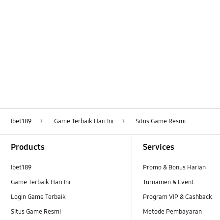
Layer Popup Close
Ibet189
>
Game Terbaik Hari Ini
>
Situs Game Resmi
Footer Navigation
Products
Services
Ibet189
Promo & Bonus Harian
Game Terbaik Hari Ini
Turnamen & Event
Login Game Terbaik
Program VIP & Cashback
Situs Game Resmi
Metode Pembayaran