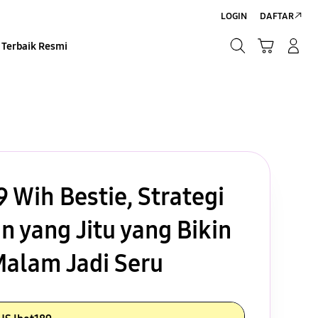
LOGIN
DAFTAR
Cari
Troli
Login/Sign-Up
Terbaik Resmi
Cari
9 Wih Bestie, Strategi
 yang Jitu yang Bikin
alam Jadi Seru