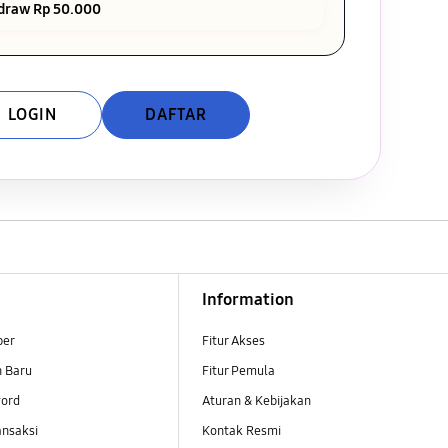
draw Rp 50.000
LOGIN
DAFTAR
Information
ber
Fitur Akses
n Baru
Fitur Pemula
ord
Aturan & Kebijakan
ansaksi
Kontak Resmi