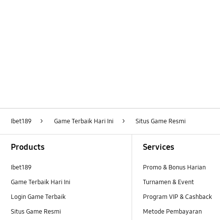
Layer Popup Close
Ibet189
>
Game Terbaik Hari Ini
>
Situs Game Resmi
Footer Navigation
Products
Services
Ibet189
Promo & Bonus Harian
Game Terbaik Hari Ini
Turnamen & Event
Login Game Terbaik
Program VIP & Cashback
Situs Game Resmi
Metode Pembayaran