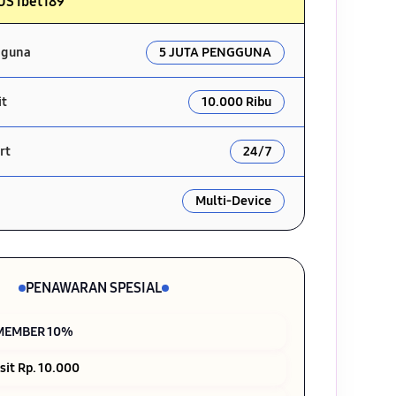
US Ibet189
gguna
5 JUTA PENGGUNA
it
10.000 Ribu
rt
24/7
Multi-Device
PENAWARAN SPESIAL
MEMBER 10%
it Rp. 10.000