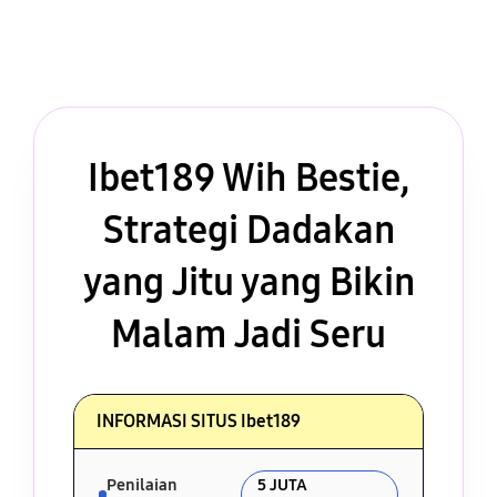
Ibet189 Wih Bestie,
Strategi Dadakan
yang Jitu yang Bikin
Malam Jadi Seru
INFORMASI SITUS Ibet189
Penilaian
5 JUTA