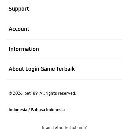
Support
Buka
Account
Buka
Information
Buka
About Login Game Terbaik
© 2026 Ibet189. All rights reserved.
Indonesia / Bahasa Indonesia
Ingin Tetap Terhubung?