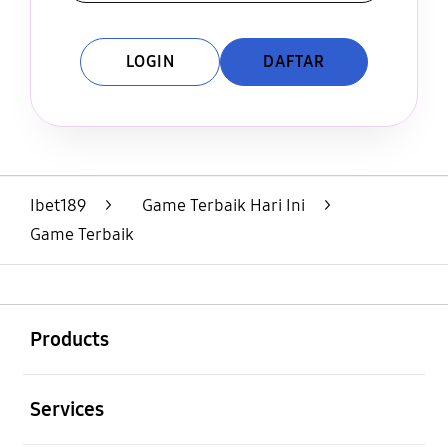
LOGIN
DAFTAR
Layer Popup Close
Ibet189
>
Game Terbaik Hari Ini
>
Game Terbaik
Buka
Footer Navigation
Products
Buka
Services
Buka