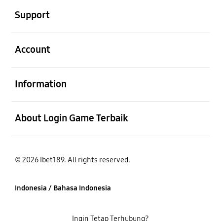
Support
Buka
Account
Buka
Information
Buka
About Login Game Terbaik
© 2026 Ibet189. All rights reserved.
Indonesia / Bahasa Indonesia
Ingin Tetap Terhubung?