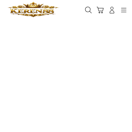
Skip
to
Cari
Troli
Login
Navigation
content