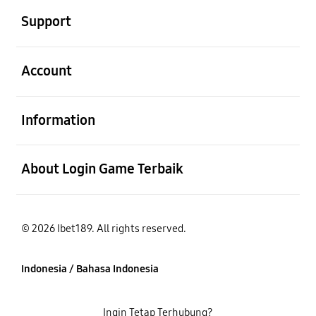
Support
Buka
Account
Buka
Information
Buka
About Login Game Terbaik
© 2026 Ibet189. All rights reserved.
Indonesia / Bahasa Indonesia
Ingin Tetap Terhubung?