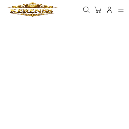
Skip
to
Cari
Troli
Login
Navigation
content