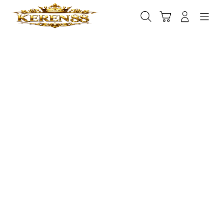
Skip
to
Cari
Troli
Login
Navigation
content