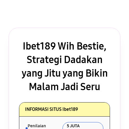
Ibet189 Wih Bestie,
Strategi Dadakan
yang Jitu yang Bikin
Malam Jadi Seru
INFORMASI SITUS Ibet189
Penilaian
5 JUTA