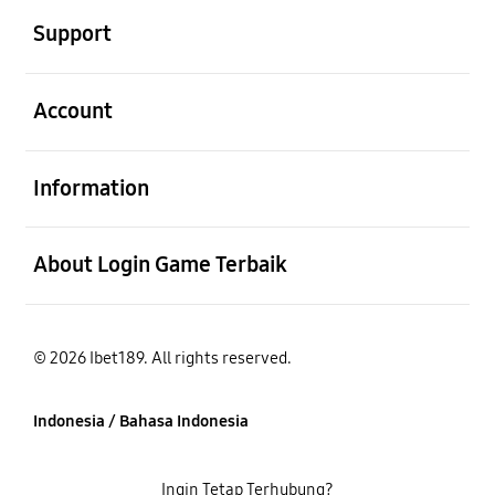
Support
Buka
Account
Buka
Information
Buka
About Login Game Terbaik
© 2026 Ibet189. All rights reserved.
Indonesia / Bahasa Indonesia
Ingin Tetap Terhubung?