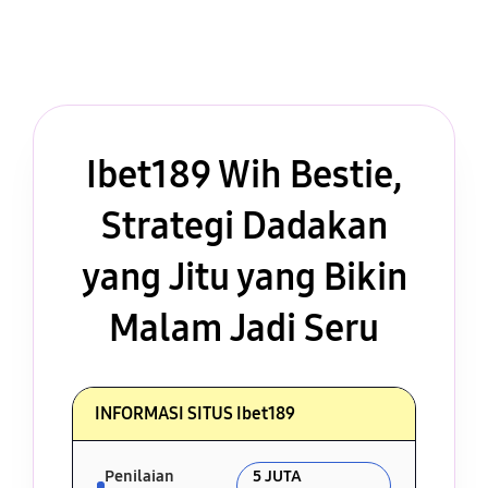
Ibet189 Wih Bestie,
Strategi Dadakan
yang Jitu yang Bikin
Malam Jadi Seru
INFORMASI SITUS Ibet189
Penilaian
5 JUTA